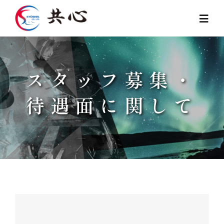
Skip
to
Toggl
Navig
content
TOP
スタッフ募集・
News
待遇面に関して
事業内容
よくある質問
CREDO